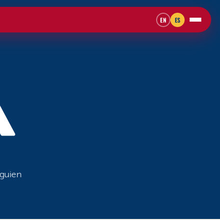
EN
ES
A
lguien