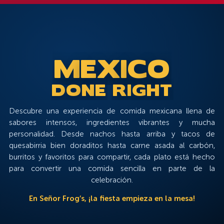
M
E
X
I
C
O
D
O
N
E
R
I
G
H
T
Descubre una experiencia de comida mexicana llena de
sabores intensos, ingredientes vibrantes y mucha
personalidad. Desde nachos hasta arriba y tacos de
quesabirria bien doraditos hasta carne asada al carbón,
burritos y favoritos para compartir, cada plato está hecho
para convertir una comida sencilla en parte de la
celebración.
En Señor Frog’s, ¡la fiesta empieza en la mesa!