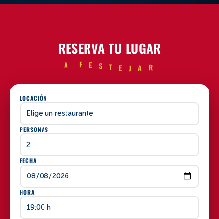
RESERVA TU LUGAR
A
F
R
E
A
S
J
T
E
LOCACIÓN
PERSONAS
FECHA
HORA