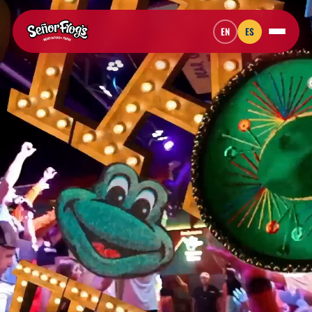
EN
ES