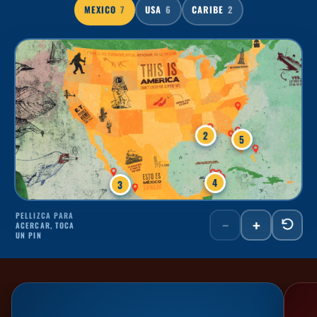
MEXICO
7
USA
6
CARIBE
2
2
5
4
3
PELLIZCA PARA
−
+
ACERCAR, TOCA
UN PIN