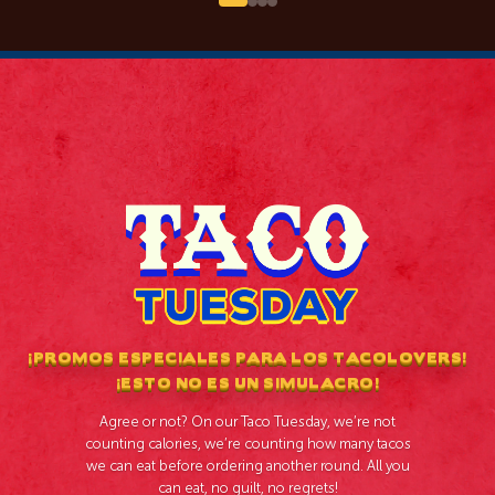
COMBO
RIBS
TURF
BUCKET
BOWL
TACOS
ENCHILADAS
BURGER
QUESABIRRIAS
PLATTER
RECIÉN SALIDO DE LA PARRILLA
PLATILLOS
NUEVOS
¡PROMOS ESPECIALES PARA LOS TACOLOVERS!
¡ESTO NO ES UN SIMULACRO!
Agree or not? On our Taco Tuesday, we’re not
counting calories, we’re counting how many tacos
we can eat before ordering another round. All you
can eat, no guilt, no regrets!