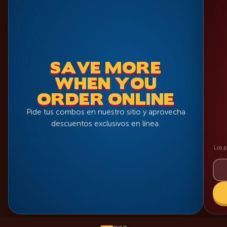
SAVE MORE
WHEN YOU
ORDER ONLINE
Pide tus combos en nuestro sitio y aprovecha
descuentos exclusivos en línea.
Los p
NUEVO
‹
›
NUEVO
THE
DESLIZA
NUEVO
NUEVO
NUEVO
POBLANO
ONE
NUEVO
NUEVO
NUEVO
NUEVO
NUEVO
SURF
PANHEAD
CARNE
AND
&
FAJITA
SMOKIN’
&
SEAFOOD
SHRIMP
ASADA
CHEESE
MUNCHIE
ONLY
LIFESAVER