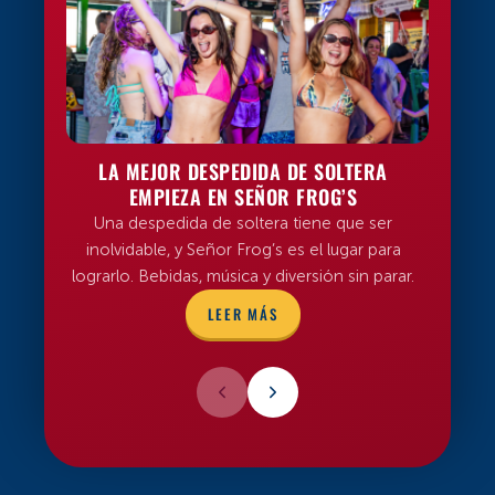
LA MEJOR DESPEDIDA DE SOLTERA
SIP &
EMPIEZA EN SEÑOR FROG’S
Una despedida de soltera tiene que ser
Cada t
inolvidable, y Señor Frog’s es el lugar para
buena co
lograrlo. Bebidas, música y diversión sin parar.
corr
LEER MÁS