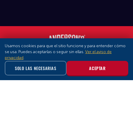
Usamos cookies para que el sitio funcione y para entender cómo
se usa. Puedes aceptarlas o seguir sin ellas.
Ver el aviso de
privacidad
.
SOLO LAS NECESARIAS
ACEPTAR
ENTRADAS
ENSALADAS
ENCHILADAS Y FAJITAS
HAMBURGUESAS
SEÑOR FROG’S ® 2026
PRIVACIDAD
TÉRMINOS Y CONDICIONES