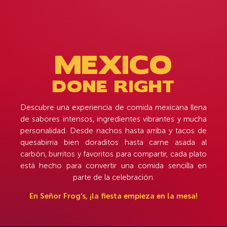
M
E
X
I
C
O
D
O
N
E
R
I
G
H
T
Descubre una experiencia de comida mexicana llena
de sabores intensos, ingredientes vibrantes y mucha
personalidad. Desde nachos hasta arriba y tacos de
quesabirria bien doraditos hasta carne asada al
carbón, burritos y favoritos para compartir, cada plato
está hecho para convertir una comida sencilla en
parte de la celebración.
En Señor Frog’s, ¡la fiesta empieza en la mesa!
ESPECIALES
YARDAS
BEBE EN GRANDE, FESTEJA MÁS