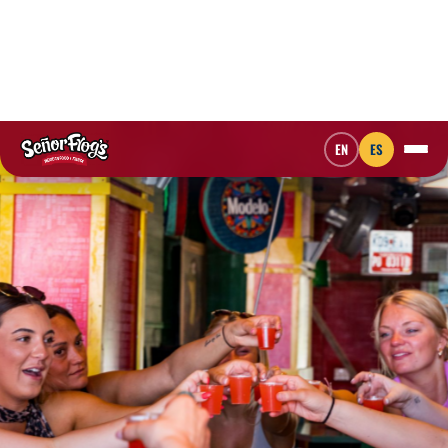
EN
ES
DESLIZA